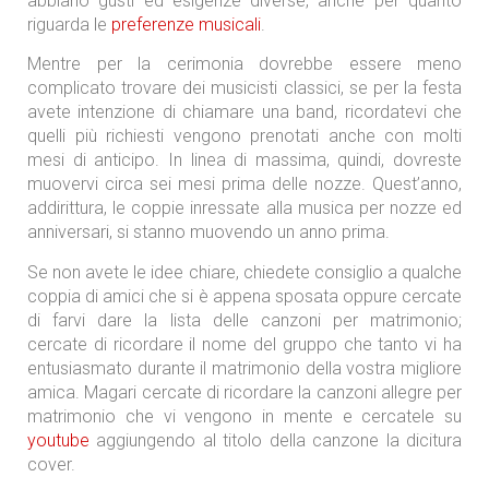
abbiano gusti ed esigenze diverse, anche per quanto
riguarda le
preferenze musicali
.
Mentre per la cerimonia dovrebbe essere meno
complicato trovare dei musicisti classici, se per la festa
avete intenzione di chiamare una band, ricordatevi che
quelli più richiesti vengono prenotati anche con molti
mesi di anticipo. In linea di massima, quindi, dovreste
muovervi circa sei mesi prima delle nozze. Quest’anno,
addirittura, le coppie inressate alla musica per nozze ed
anniversari, si stanno muovendo un anno prima.
Se non avete le idee chiare, chiedete consiglio a qualche
coppia di amici che si è appena sposata oppure cercate
di farvi dare la lista delle canzoni per matrimonio;
cercate di ricordare il nome del gruppo che tanto vi ha
entusiasmato durante il matrimonio della vostra migliore
amica. Magari cercate di ricordare la canzoni allegre per
matrimonio che vi vengono in mente e cercatele su
youtube
aggiungendo al titolo della canzone la dicitura
cover.