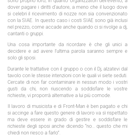
sono proprio loro, in quanto organizzatori dell’evento, a
dover pagare i diritti d’autore, a meno che il luogo dove
si celebri il ricevimento di nozze non sia convenzionato
con la SIAE. In questo caso i costi SIAE sono già inclusi
nel prezzo, come accade anche quando ci si rivolge a dj,
cantanti o gruppi.
Una cosa importante da ricordare è che gli unici a
decidere e ad avere l’ultima parola saranno sempre e
solo gli sposi.
Durante le trattative con il gruppo o con il Dj, alzatevi dal
tavolo con le stesse intenzioni con le quali vi siete seduti.
Cercate di non far contaminare in nessun modo i vostri
gusti da chi, non riuscendo a soddisfare le vostre
richieste, vi proporrà alternative a lui più comode.
Il lavoro di musicista e di Front-Man è ben pagato e chi
si accinge a fare questo genere di lavoro va sì rispettato
ma deve essere in grado di gestire e soddisfare le
richieste degli sposi anche dicendo “no… questo che mi
chiedi non riesco a farlo”.